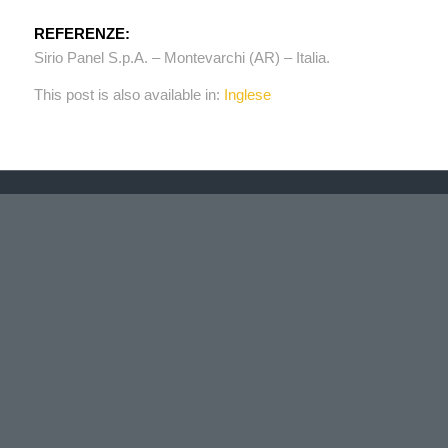
REFERENZE:
Sirio Panel S.p.A. – Montevarchi (AR) – Italia.
This post is also available in:
Inglese
UFFICIO TECNICO
Via Albert Einstein, 35/31
50013 – Campi Bisenzio – Firenze
Tel. + 39 055 310165
Fax + 39 055 3025013