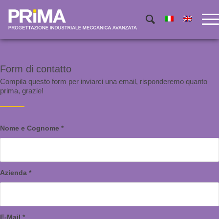
Form di contatto
Compila questo form per inviarci una email, risponderemo quanto
prima, grazie!
Nome e Cognome
*
Azienda
*
E-Mail
*