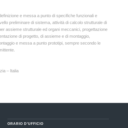
o definizione e messa a punto di specifiche funzionali e
vello preliminare di sistema, attività di calcolo strutturale di
er assieme strutturale ed organi meccanici, progettazione
ntazione di progetto, di assieme e di montaggio,
ontaggio e messa a punto prototipi, sempre secondo le
ittente.
a – Italia
ORARIO D’UFFICIO