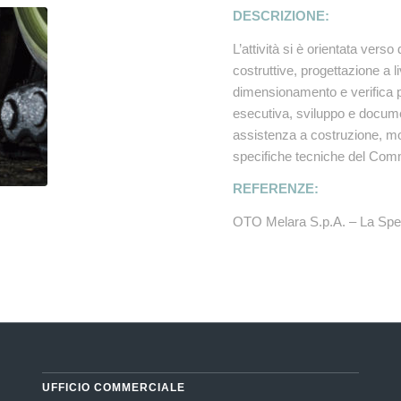
DESCRIZIONE:
L’attività si è orientata vers
costruttive, progettazione a li
dimensionamento e verifica p
esecutiva, sviluppo e docume
assistenza a costruzione, m
specifiche tecniche del Comm
REFERENZE:
OTO Melara S.p.A. – La Spezi
UFFICIO COMMERCIALE