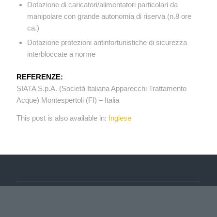
Dotazione di caricatori/alimentatori particolari da
manipolare con grande autonomia di riserva (n.8 ore
ca.)
Dotazione protezioni antinfortunistiche di sicurezza
interbloccate a norme
REFERENZE:
SIATA S.p.A. (Società Italiana Apparecchi Trattamento
Acque) Montespertoli (FI) – Italia
This post is also available in:
Inglese
UFFICIO TECNICO
Via Albert Einstein, 35/31