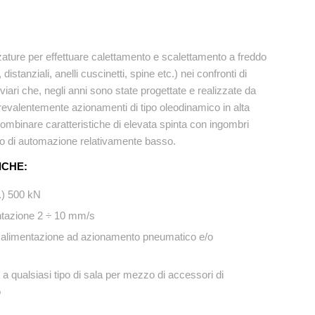
ezzature per effettuare calettamento e scalettamento a freddo
istanziali, anelli cuscinetti, spine etc.) nei confronti di
viari che, negli anni sono state progettate e realizzate da
revalentemente azionamenti di tipo oleodinamico in alta
ombinare caratteristiche di elevata spinta con ingombri
llo di automazione relativamente basso.
ICHE:
.) 500 kN
ntazione 2 ÷ 10 mm/s
di alimentazione ad azionamento pneumatico e/o
e a qualsiasi tipo di sala per mezzo di accessori di
o