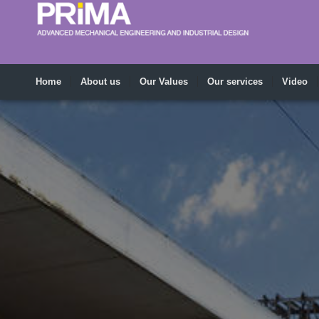
Home
About us
Our Values
Our services
Video