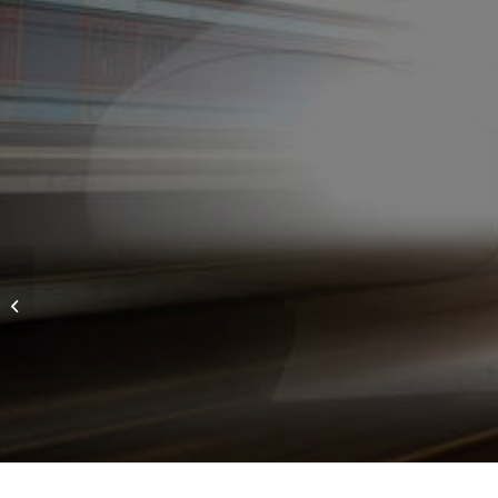
Carrello di Servizio per
Smontaggio/Montaggio
Moduli
Elettrico/Elettronici
per...