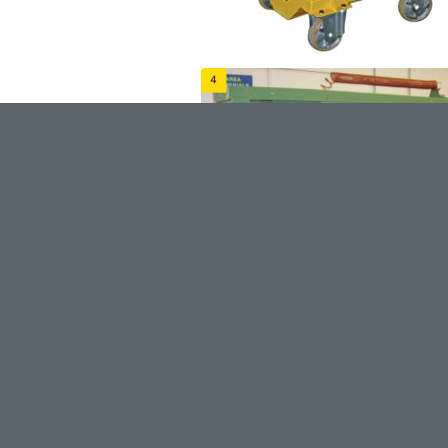
This post is also available in:
Italian