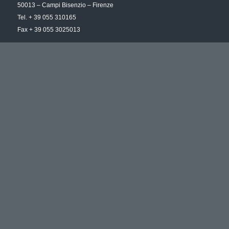
50013 – Campi Bisenzio – Firenze
Tel. + 39 055 310165
Fax + 39 055 3025013
UFFICIO COMMERCIALE
Via Aporti, 67 – 51100 – Pistoia (PT)
Tel /Fax + 39 0573 534219
ORARIO D’UFFICIO
Dal lunedì al venerdì