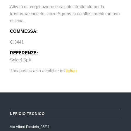
Attività di progettazione e calcolo strutturale per la
trasformazione del carro Sgmns in un allestimento ad uso
officina.
COMMESSA:
C.3441
REFERENZE:
Salcef SpA
This post is also available in:
Italian
UFFICIO TECNICO
Via Albert Einstein, 35/31