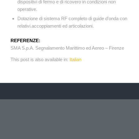
dispositivi di fermo e di ricovero in condizioni non
operative.
Dotazione di sistema RF completo di guide d’onda con
relativi.accoppiamenti ed articolazioni.
REFERENZE:
SMA S.p.A. Segnalamento Marittimo ed Aereo – Firenze
This post is also available in:
Italian
UFFICIO TECNICO
Via Albert Einstein, 35/31
50013 – Campi Bisenzio – Firenze
Tel. + 39 055 310165