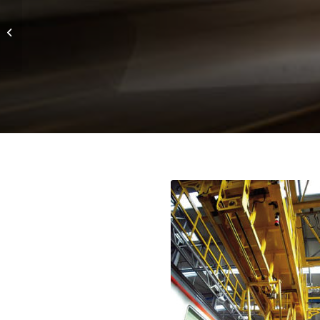
Sollevatore Carrelli
Motori di Locomotori
Ferroviari