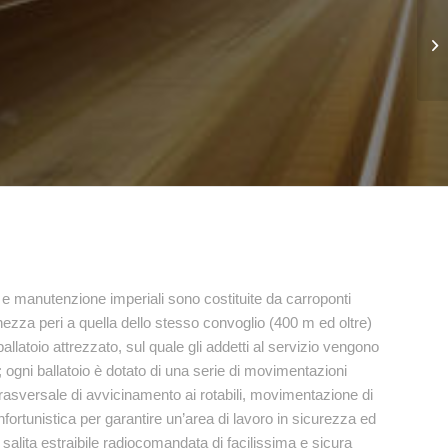
 e manutenzione imperiali sono costituite da carroponti
ghezza peri a quella dello stesso convoglio (400 m ed oltre)
llatoio attrezzato, sul quale gli addetti al servizio vengono
so; ogni ballatoio è dotato di una serie di movimentazioni
 trasversale di avvicinamento ai rotabili, movimentazione di
nfortunistica per garantire un’area di lavoro in sicurezza ed
 salita estraibile radiocomandata di facilissima e sicura