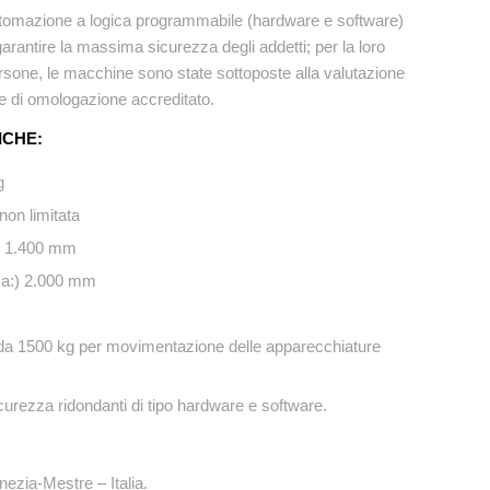
 automazione a logica programmabile (hardware e software)
i garantire la massima sicurezza degli addetti; per la loro
ersone, le macchine sono state sottoposte alla valutazione
te di omologazione accreditato.
ICHE:
g
non limitata
:) 1.400 mm
ca:) 2.000 mm
da 1500 kg per movimentazione delle apparecchiature
curezza ridondanti di tipo hardware e software.
nezia-Mestre – Italia.