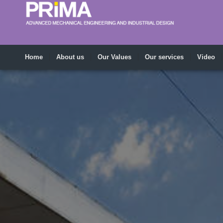
Home
About us
Our Values
Our services
Video