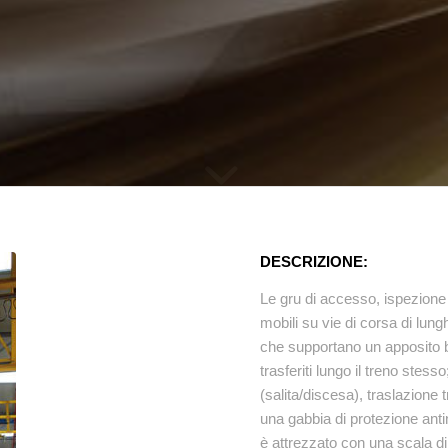
DESCRIZIONE:
Le gru di accesso, ispezione
mobili su vie di corsa di lun
che supportano un apposito ba
trasferiti lungo il treno stes
(salita/discesa), traslazione
una gabbia di protezione anti
è attrezzato con una scala di