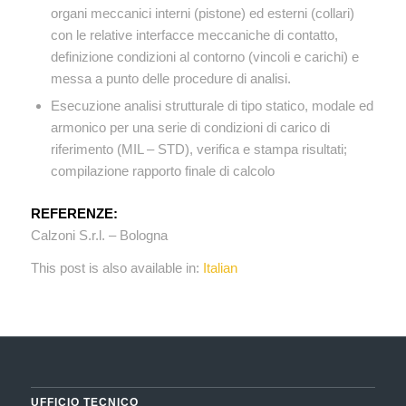
organi meccanici interni (pistone) ed esterni (collari)
con le relative interfacce meccaniche di contatto,
definizione condizioni al contorno (vincoli e carichi) e
messa a punto delle procedure di analisi.
Esecuzione analisi strutturale di tipo statico, modale ed
armonico per una serie di condizioni di carico di
riferimento (MIL – STD), verifica e stampa risultati;
compilazione rapporto finale di calcolo
REFERENZE:
Calzoni S.r.l. – Bologna
This post is also available in:
Italian
UFFICIO TECNICO