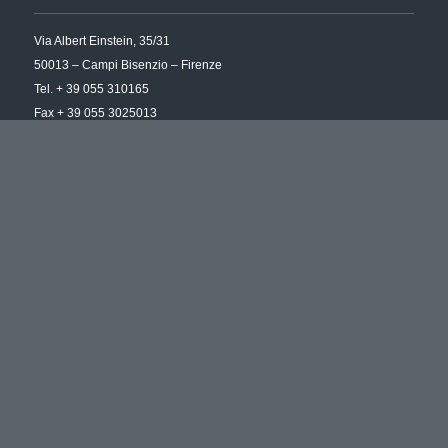
Via Albert Einstein, 35/31
50013 – Campi Bisenzio – Firenze
Tel. + 39 055 310165
Fax + 39 055 3025013
UFFICIO COMMERCIALE
Via Aporti, 67 – 51100 – Pistoia (PT)
Tel /Fax + 39 0573 534219
ORARIO D’UFFICIO