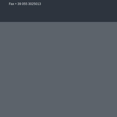
Fax + 39 055 3025013
UFFICIO COMMERCIALE
Via Aporti, 67 – 51100 – Pistoia (PT)
Tel /Fax + 39 0573 534219
ORARIO D’UFFICIO
Dal lunedì al venerdì
09,00 – 13,00
15,00 – 19,00