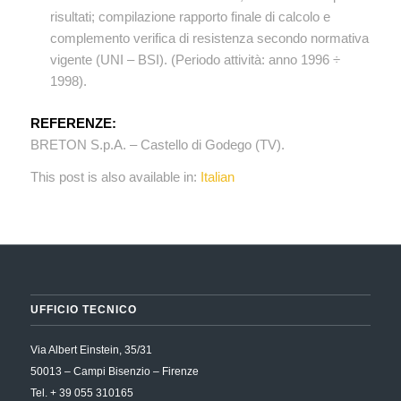
risultati; compilazione rapporto finale di calcolo e
complemento verifica di resistenza secondo normativa
vigente (UNI – BSI). (Periodo attività: anno 1996 ÷
1998).
REFERENZE:
BRETON S.p.A. – Castello di Godego (TV).
This post is also available in:
Italian
UFFICIO TECNICO
Via Albert Einstein, 35/31
50013 – Campi Bisenzio – Firenze
Tel. + 39 055 310165